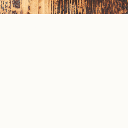
Стейк из тунца с рисом басмати
₽
920
Филе тунца желаемой прожарки с рисом басмати и маринадом, в основе
которого растительное и кунжутное масла, тайский, устричный и соевый соусы,
кинза и фиолетовый лук.