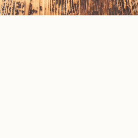
Ассорти жареных колбасок гриль (блюдо на двоих)
₽
1 890
Куриные, свиные и говяжьи колбаски с мини-картофелем, корнишонами и
помидорами. Соусов два: бельгийский и фиш-энд-чипс.